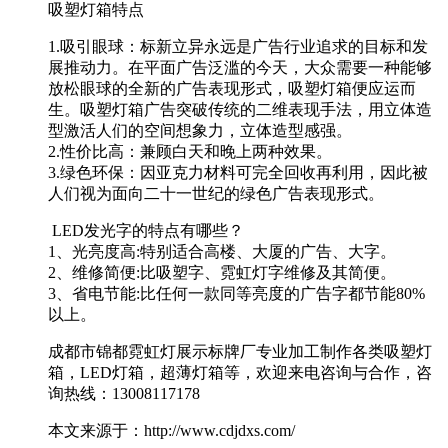
吸塑灯箱特点
1.吸引眼球：标新立异永远是广告行业追求的目标和发
展推动力。在平面广告泛滥的今天，大众需要一种能够
放松眼球的全新的广告表现形式，吸塑灯箱便应运而
生。吸塑灯箱广告突破传统的二维表现手法，用立体造
型激活人们的空间想象力，立体造型感强。
2.性价比高：兼顾白天和晚上两种效果。
3.绿色环保：因亚克力材料可完全回收再利用，因此被
人们视为面向二十一世纪的绿色广告表现形式。
LED发光字的特点有哪些？
1、光亮度高:特别适合高楼、大厦的广告、大字。
2、维修简便:比吸塑字、霓虹灯字维修及其简便。
3、省电节能:比任何一款同等亮度的广告字都节能80%
以上。
成都市锦都霓虹灯展示标牌厂专业加工制作各类吸塑灯
箱，LED灯箱，超薄灯箱等，欢迎来电咨询与合作，咨
询热线：13008117178
本文来源于：http://www.cdjdxs.com/