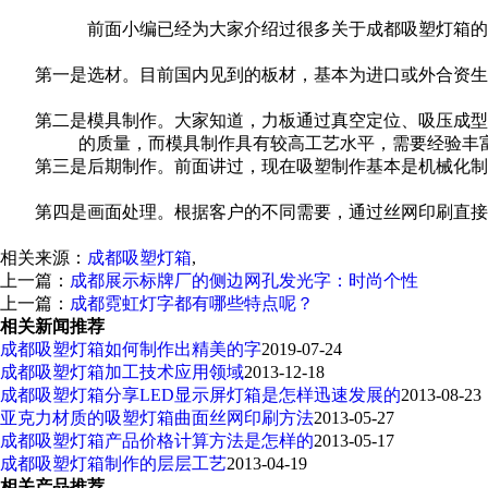
前面小编已经为大家介绍过很多关于成都吸塑灯箱的
第一是选材。目前国内见到的板材，基本为进口或外合资生
第二是模具制作。大家知道，力板通过真空定位、吸压成型
的质量，而模具制作具有较高工艺水平，需要经验丰
第三是后期制作。前面讲过，现在吸塑制作基本是机械化制
第四是画面处理。根据客户的不同需要，通过丝网印刷直接
相关来源：
成都吸塑灯箱
,
上一篇：
成都展示标牌厂的侧边网孔发光字：时尚个性
上一篇：
成都霓虹灯字都有哪些特点呢？
相关新闻推荐
成都吸塑灯箱如何制作出精美的字
2019-07-24
成都吸塑灯箱加工技术应用领域
2013-12-18
成都吸塑灯箱分享LED显示屏灯箱是怎样迅速发展的
2013-08-23
亚克力材质的吸塑灯箱曲面丝网印刷方法
2013-05-27
成都吸塑灯箱产品价格计算方法是怎样的
2013-05-17
成都吸塑灯箱制作的层层工艺
2013-04-19
相关产品推荐