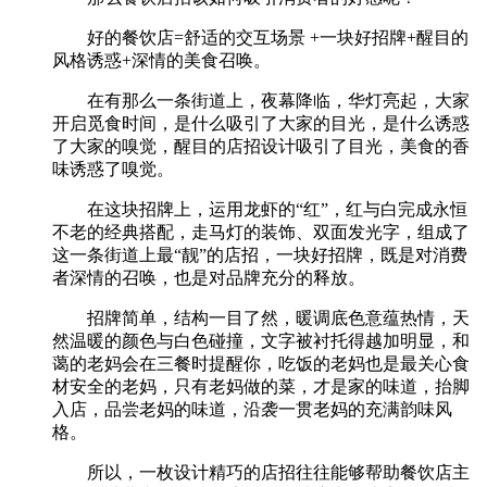
好的餐饮店=舒适的交互场景 +一块好招牌+醒目的
风格诱惑+深情的美食召唤。
在有那么一条街道上，夜幕降临，华灯亮起，大家
开启觅食时间，是什么吸引了大家的目光，是什么诱惑
了大家的嗅觉，醒目的店招设计吸引了目光，美食的香
味诱惑了嗅觉。
在这块招牌上，运用龙虾的“红”，红与白完成永恒
不老的经典搭配，走马灯的装饰、双面发光字，组成了
这一条街道上最“靓”的店招，一块好招牌，既是对消费
者深情的召唤，也是对品牌充分的释放。
招牌简单，结构一目了然，暖调底色意蕴热情，天
然温暖的颜色与白色碰撞，文字被衬托得越加明显，和
蔼的老妈会在三餐时提醒你，吃饭的老妈也是最关心食
材安全的老妈，只有老妈做的菜，才是家的味道，抬脚
入店，品尝老妈的味道，沿袭一贯老妈的充满韵味风
格。
所以，一枚设计精巧的店招往往能够帮助餐饮店主