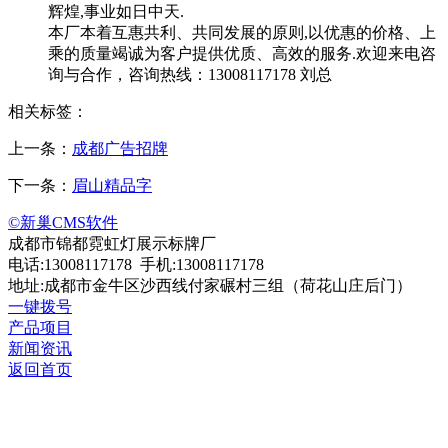
辉煌,事业如日中天.
本厂本着互惠共利、共同发展的原则,以优惠的价格、上
乘的质量竭诚为客户提供优质、高效的服务.欢迎来电咨
询与合作，咨询热线：13008117178 刘总
相关标签：
上一条：
成都广告招牌
下一条：
眉山精品字
©新巢CMS软件
成都市锦都霓虹灯展示标牌厂
电话:13008117178 手机:13008117178
地址:成都市金牛区沙西线付家碾村三组（荷花山庄后门）
一键拨号
产品项目
新闻资讯
返回首页