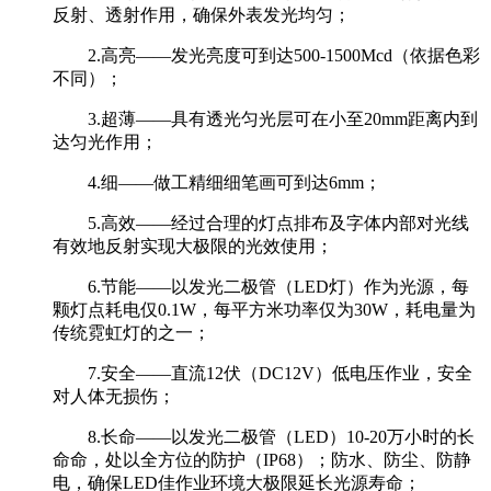
反射、透射作用，确保外表发光均匀；
2.高亮——发光亮度可到达500-1500Mcd（依据色彩
不同）；
3.超薄——具有透光匀光层可在小至20mm距离内到
达匀光作用；
4.细——做工精细细笔画可到达6mm；
5.高效——经过合理的灯点排布及字体内部对光线
有效地反射实现大极限的光效使用；
6.节能——以发光二极管（LED灯）作为光源，每
颗灯点耗电仅0.1W，每平方米功率仅为30W，耗电量为
传统霓虹灯的之一；
7.安全——直流12伏（DC12V）低电压作业，安全
对人体无损伤；
8.长命——以发光二极管（LED）10-20万小时的长
命命，处以全方位的防护（IP68）；防水、防尘、防静
电，确保LED佳作业环境大极限延长光源寿命；