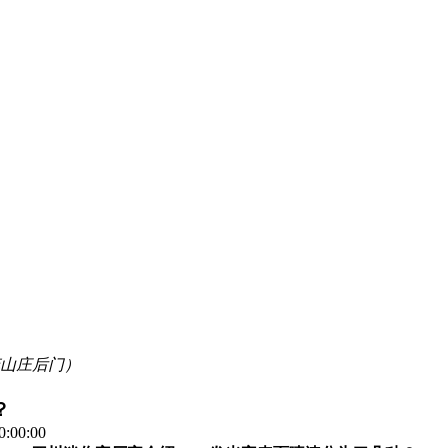
山庄后门）
？
:00:00