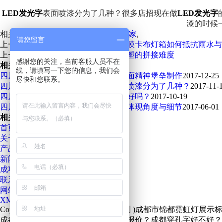
LED发光字
表面喷漆分为了几种？很多店招现在做
LED发光字
漆的时候
相关来源：
四川迷你字
,
四川迷你字厂家
,
请您留言
上一篇：
迷你发光字厂家介绍户外软膜卡布灯箱如何抵抗雨水与
上一篇：
吸塑字专业厂家介绍超长吸塑的拼接难度
感谢您的关注，当前客服人员不在
相关新闻推荐
线，请填写一下您的信息，我们会
四川迷你字厂家介绍双面、三面、四面精神堡垒制作
2017-12-25
尽快和您联系。
四川迷你字厂家介绍LED发光字表面喷漆分为了几种？
2017-11-
四川迷你字无边字的亮度高吗？质量好吗？
2017-10-19
四川迷你字厂家介绍穿孔字性能需求体现角度与细节
2017-06-01
相关产品推荐
首页
关于我们
产品展示
新闻资讯
成功案例
联系我们
网站地图
XML
Copyright©
www.cdjdxs.com
(
点击复制
)成都市锦都霓虹灯展示
成都吸塑字多少钱？成都迷你发光字报价？成都穿孔字好不好？