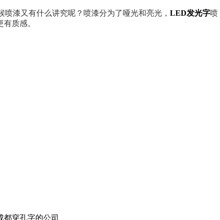
候喷漆又有什么讲究呢？喷漆分为了哑光和亮光，
LED发光字
喷
更有质感。
成都穿孔字的公司